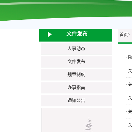
文件发布
>
首页
人事动态
陕
·
文件发布
关
·
规章制度
关
·
办事指南
关
·
通知公告
关
·
关
·