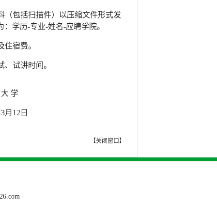
料（包括扫描件）以压缩文件形式发
为：学历
-
专业
-
姓名
-
应聘学院。
及住宿费。
试、试讲时间。
 大 学
年
3
月
12
日
【
关闭窗口
】
6.com