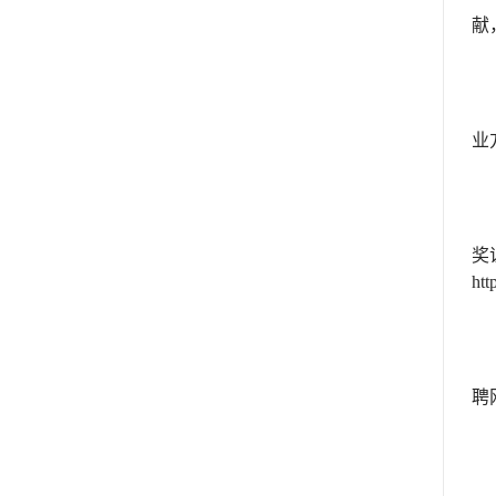
献
业
奖
htt
聘