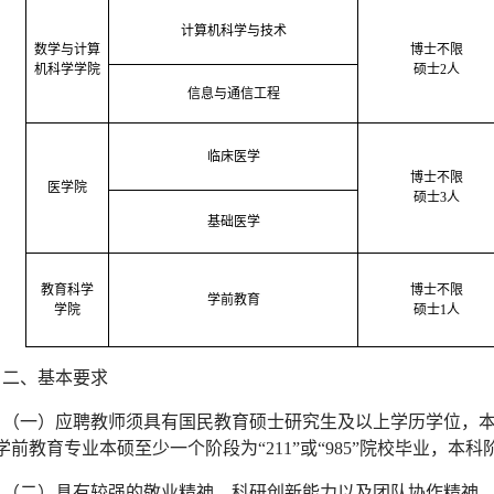
计算机科学与技术
数学与计算
博士不限
机科学学院
硕士
2
人
信息与通信工程
临床医学
博士不限
医学院
硕士
3
人
基础医学
教育科学
博士不限
学前教育
学院
硕士
1
人
二、基本要求
（一）应聘教师须具有国民教育硕士研究生及以上学历学位，本
学前教育专业本硕至少一个阶段为“
211
”或“
985
”院校毕业，本科
（二）具有较强的敬业精神、科研创新能力以及团队协作精神