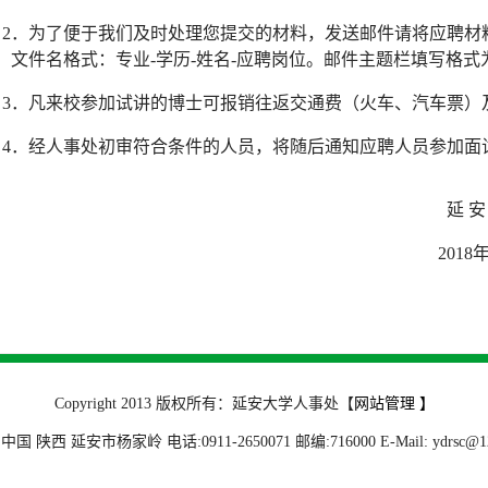
2
．为了便于我们及时处理您提交的材料，发送邮件请将应聘材
。文件名格式：专业
-
学历
-
姓名
-
应聘岗位。邮件主题栏填写格式
3
．凡来校参加试讲的博士可报销往返交通费（火车、汽车票）
4
．经人事处初审符合条件的人员，将随后通知应聘人员参加面
延 安
2018
Copyright 2013 版权所有：延安大学人事处
【
网站管理 】
国 陕西 延安市杨家岭 电话:0911-2650071 邮编:716000 E-Mail: ydrsc@12