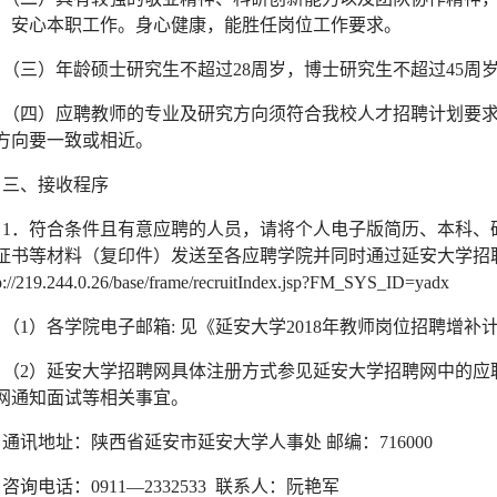
，安心本职工作。身心健康，能胜任岗位工作要求。
（三）年龄硕士研究生不超过
28
周岁，博士研究生不超过
45
周
（四）应聘教师的专业及研究方向须符合我校人才招聘计划要
方向要一致或相近。
三、接收程序
1
．符合条件且有意应聘的人员，请将个人电子版简历、本科、
证书等材料（复印件）发送至各应聘学院并同时通过延安大学招
p://219.244.0.26/base/frame/recruitIndex.jsp?FM_SYS_ID=yadx
（
1
）各学院电子邮箱
:
见《延安大学
2018
年教师岗位招聘增补
（
2
）延安大学招聘网具体注册方式参见延安大学招聘网中的应
网通知面试等相关事宜。
通讯地址：陕西省延安市延安大学人事处
邮编：
716000
咨询电话：
0911
—
2332533
联系人：阮艳军