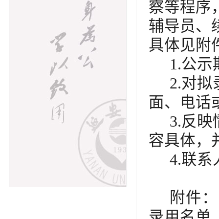
察
等程序
辅导员、
具体见附
1.公
2.对
面、电话
3.反
容具体，
4.联系
附件：
录用名